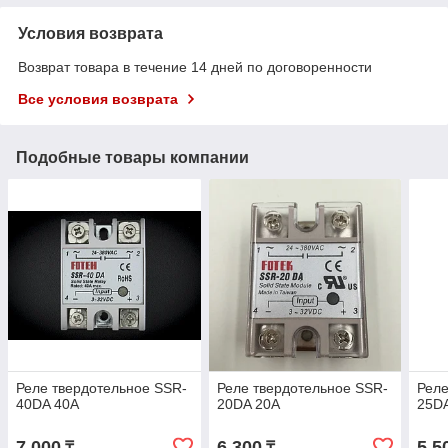
Условия возврата
Возврат товара в течение 14 дней по договоренности
Все условия возврата
Подобные товары компании
Реле твердотельное SSR-
Реле твердотельное SSR-
Реле
40DA 40A
20DA 20A
25D
7 000
6 300
5 5
₸
₸