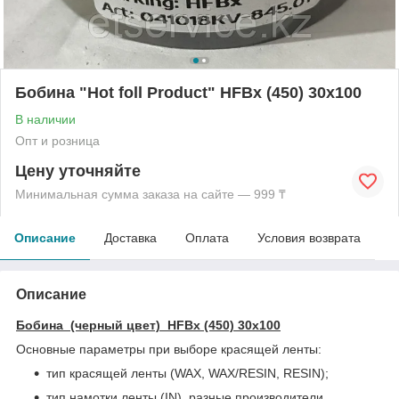
Бобина "Hot foll Product" HFBx (450) 30x100
В наличии
Опт и розница
Цену уточняйте
Минимальная сумма заказа на сайте — 999 ₸
Описание
Доставка
Оплата
Условия возврата
Описание
Бобина (черный цвет) HFBx (450) 30x100
Основные параметры при выборе красящей ленты:
тип красящей ленты (WAX, WAX/RESIN, RESIN);
тип намотки ленты (IN), разные производители