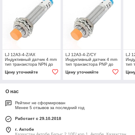
LJ 12A3-4-Z/AХ
LJ 12A3-4-Z/CY
LJ 1
Индуктивный датчик 4 mm
Индуктивный датчик 4 mm
Инду
тип транзистора NPN до
тип транзистора PNP до
тип 
300 mA 1NC 6-36 VDC
300 mA 1NO+1NC 6-36
300
Цену уточняйте
Цену уточняйте
Цен
VDC
О нас
Рейтинг не сформирован
Менее 5 отзывов за последний год
Работает с 29.10.2018
г. Актобе
Казахстан,Актобе,Батыс 2 10E/ кор.1, Актобе, Казахстан